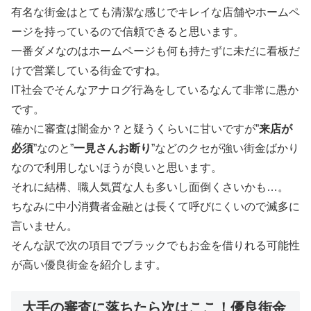
有名な街金はとても清潔な感じでキレイな店舗やホームペ
ージを持っているので信頼できると思います。
一番ダメなのはホームページも何も持たずに未だに看板だ
けで営業している街金ですね。
IT社会でそんなアナログ行為をしているなんて非常に愚か
です。
確かに審査は闇金か？と疑うくらいに甘いですが”
来店が
必須
”なのと”
一見さんお断り
”などのクセが強い街金ばかり
なので利用しないほうが良いと思います。
それに結構、職人気質な人も多いし面倒くさいかも…。
ちなみに中小消費者金融とは長くて呼びにくいので滅多に
言いません。
そんな訳で次の項目でブラックでもお金を借りれる可能性
が高い優良街金を紹介します。
大手の審査に落ちたら次はここ！優良街金