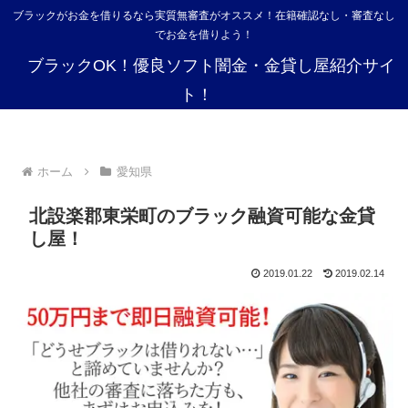
ブラックがお金を借りるなら実質無審査がオススメ！在籍確認なし・審査なし
でお金を借りよう！
ブラックOK！優良ソフト闇金・金貸し屋紹介サイ
ト！
ホーム
愛知県
北設楽郡東栄町のブラック融資可能な金貸
し屋！
2019.01.22
2019.02.14