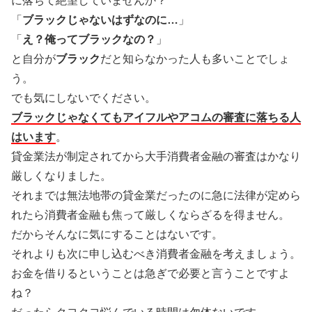
に落ちて絶望していませんか？
「
ブラックじゃないはずなのに…
」
「
え？俺ってブラックなの？
」
と自分が
ブラック
だと知らなかった人も多いことでしょ
う。
でも気にしないでください。
ブラックじゃなくてもアイフルやアコムの審査に落ちる人
はいます
。
貸金業法が制定されてから大手消費者金融の審査はかなり
厳しくなりました。
それまでは無法地帯の貸金業だったのに急に法律が定めら
れたら消費者金融も焦って厳しくならざるを得ません。
だからそんなに気にすることはないです。
それよりも次に申し込むべき消費者金融を考えましょう。
お金を借りるということは急ぎで必要と言うことですよ
ね？