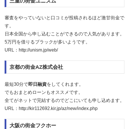
三重の街金ユニズム
審査をやっていないと口コミが投稿されるほど激甘街金で
す。
日本全国から申し込むことができるので人気があります。
5万円を借りるブラックが多いようです。
URL：http://unism.jp/web/
京都の街金AZ株式会社
最短30分で
即日融資
をしてくれます。
でもおまとめローンもオススメです。
全てがネットで完結するのでどこにいても申し込めます。
URL：http://kir112692.kir.jp/az/new/index.php
大阪の街金フクホー