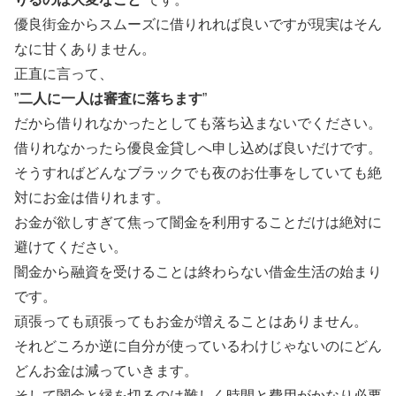
優良街金からスムーズに借りれれば良いですが現実はそん
なに甘くありません。
正直に言って、
”
二人に一人は審査に落ちます
”
だから借りれなかったとしても落ち込まないでください。
借りれなかったら優良金貸しへ申し込めば良いだけです。
そうすればどんなブラックでも夜のお仕事をしていても絶
対にお金は借りれます。
お金が欲しすぎて焦って闇金を利用することだけは絶対に
避けてください。
闇金から融資を受けることは終わらない借金生活の始まり
です。
頑張っても頑張ってもお金が増えることはありません。
それどころか逆に自分が使っているわけじゃないのにどん
どんお金は減っていきます。
そして闇金と縁を切るのは難しく時間と費用がかなり必要