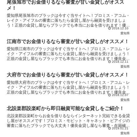
尾張旭市でお金借りるなら審査が甘い金貸しがオスス
メ！
愛知県尾張旭市のブラックは今すぐ当サイトへ！プロミス・アコム・
レイク・アイフルの審査に落ちたら金貸し屋から融資を受けましょ
う！正規の金貸し屋ならブラックでも本当にお金を借りれます！優良
2018.12.10
金貸し屋を知らないのは絶対に損です！他のブラックに遅れを取らな
愛知県
いで！
江南市でお金借りるなら審査が甘い金貸しがオススメ！
愛知県江南市のブラックは今すぐ当サイトへ！プロミス・アコム・レ
イク・アイフルの審査に落ちたら金貸し屋から融資を受けましょう！
正規の金貸し屋ならブラックでも本当にお金を借りれます！優良金貸
2018.12.11
し屋を知らないのは絶対に損です！他のブラックに遅れを取らない
愛知県
で！
大府市でお金借りるなら審査が甘い金貸しがオススメ！
愛知県大府市のブラックは今すぐ当サイトへ！プロミス・アコム・レ
イク・アイフルの審査に落ちたら金貸し屋から融資を受けましょう！
正規の金貸し屋ならブラックでも本当にお金を借りれます！優良金貸
2018.12.07
し屋を知らないのは絶対に損です！他のブラックに遅れを取らない
愛知県
で！
北設楽郡設楽町から即日融資可能な金貸しをご紹介！
北設楽郡設楽町からお金を借りるならインターネット完結できる金貸
し屋がオススメです！プロミス・モビット・キャネット・ビアイジの
審査に落ちたブラックでも大丈夫！優良金貸し屋なら審査・在籍確認
2019.01.21
なしで必ずキャッシング可能！急な出費にも絶対対応します！
愛知県