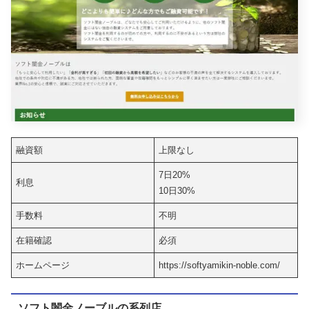
融資額
上限なし
7日20%
利息
10日30%
手数料
不明
在籍確認
必須
ホームページ
https://softyamikin-noble.com/
ソフト闇金ノーブルの系列店