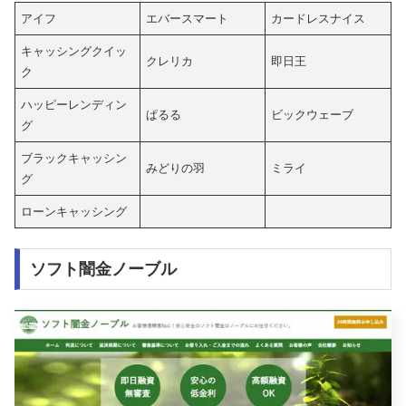
アイフ
エバースマート
カードレスナイス
キャッシングクイッ
クレリカ
即日王
ク
ハッピーレンディン
ぱるる
ビックウェーブ
グ
ブラックキャッシン
みどりの羽
ミライ
グ
ローンキャッシング
ソフト闇金ノーブル