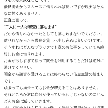
優良街金からスムーズに借りれれば良いですが現実はそん
なに甘くありません。
正直に言って、
”
二人に一人は審査に落ちます
”
だから借りれなかったとしても落ち込まないでください。
借りれなかったら優良金貸しへ申し込めば良いだけです。
そうすればどんなブラックでも夜のお仕事をしていても絶
対にお金は借りれます。
お金が欲しすぎて焦って闇金を利用することだけは絶対に
避けてください。
闇金から融資を受けることは終わらない借金生活の始まり
です。
頑張っても頑張ってもお金が増えることはありません。
それどころか逆に自分が使っているわけじゃないのにどん
どんお金は減っていきます。
そして闇金と縁を切るのは難しく時間と費用がかなり必要