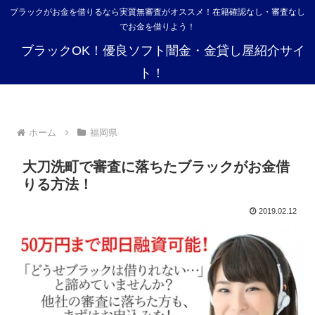
ブラックがお金を借りるなら実質無審査がオススメ！在籍確認なし・審査なし
でお金を借りよう！
ブラックOK！優良ソフト闇金・金貸し屋紹介サイ
ト！
ホーム
福岡県
大刀洗町で審査に落ちたブラックがお金借
りる方法！
2019.02.12