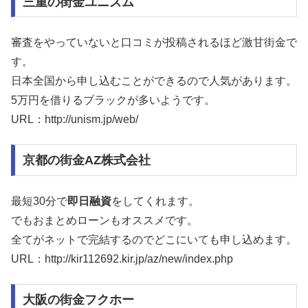
三重の街金ユニズム
審査をやっていないと口コミが投稿されるほど激甘街金で
す。
日本全国から申し込むことができるので人気があります。
5万円を借りるブラックが多いようです。
URL：http://unism.jp/web/
京都の街金AZ株式会社
最短30分で
即日融資
をしてくれます。
でもおまとめローンもオススメです。
全てがネットで完結するのでどこにいても申し込めます。
URL：http://kir112692.kir.jp/az/new/index.php
大阪の街金フクホー