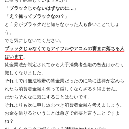
に落ちて絶望していませんか？
「
ブラックじゃないはずなのに…
」
「
え？俺ってブラックなの？
」
と自分が
ブラック
だと知らなかった人も多いことでしょ
う。
でも気にしないでください。
ブラックじゃなくてもアイフルやアコムの審査に落ちる人
はいます
。
貸金業法が制定されてから大手消費者金融の審査はかなり
厳しくなりました。
それまでは無法地帯の貸金業だったのに急に法律が定めら
れたら消費者金融も焦って厳しくならざるを得ません。
だからそんなに気にすることはないです。
それよりも次に申し込むべき消費者金融を考えましょう。
お金を借りるということは急ぎで必要と言うことですよ
ね？