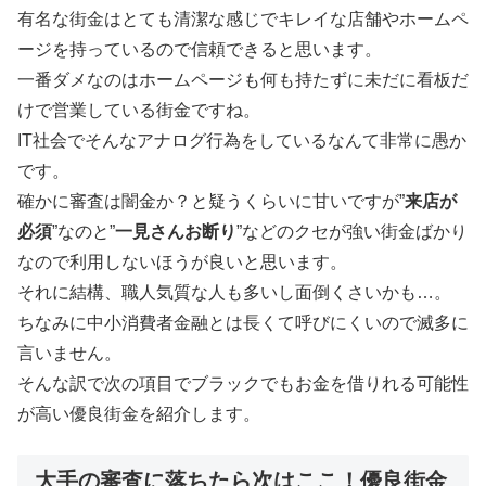
有名な街金はとても清潔な感じでキレイな店舗やホームペ
ージを持っているので信頼できると思います。
一番ダメなのはホームページも何も持たずに未だに看板だ
けで営業している街金ですね。
IT社会でそんなアナログ行為をしているなんて非常に愚か
です。
確かに審査は闇金か？と疑うくらいに甘いですが”
来店が
必須
”なのと”
一見さんお断り
”などのクセが強い街金ばかり
なので利用しないほうが良いと思います。
それに結構、職人気質な人も多いし面倒くさいかも…。
ちなみに中小消費者金融とは長くて呼びにくいので滅多に
言いません。
そんな訳で次の項目でブラックでもお金を借りれる可能性
が高い優良街金を紹介します。
大手の審査に落ちたら次はここ！優良街金