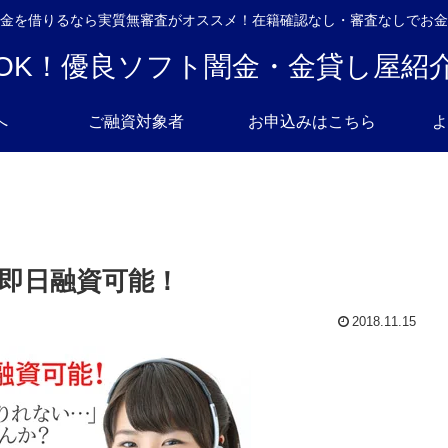
金を借りるなら実質無審査がオススメ！在籍確認なし・審査なしでお金
OK！優良ソフト闇金・金貸し屋紹
へ
ご融資対象者
お申込みはこちら
よ
即日融資可能！
2018.11.15