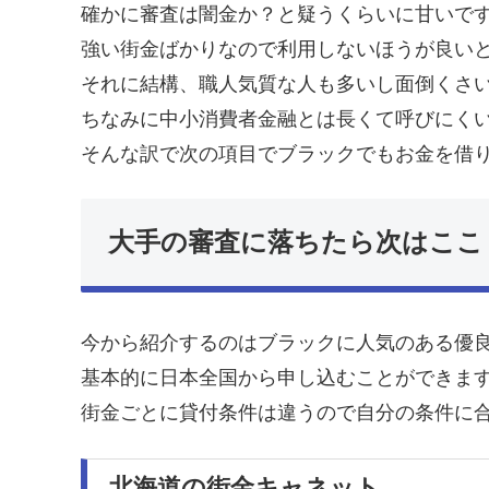
確かに審査は闇金か？と疑うくらいに甘いです
強い街金ばかりなので利用しないほうが良い
それに結構、職人気質な人も多いし面倒くさ
ちなみに中小消費者金融とは長くて呼びにく
そんな訳で次の項目でブラックでもお金を借
大手の審査に落ちたら次はここ
今から紹介するのはブラックに人気のある優
基本的に日本全国から申し込むことができま
街金ごとに貸付条件は違うので自分の条件に
北海道の街金キャネット