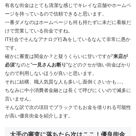
有名な街金はとても清潔な感じでキレイな店舗やホームペ
ージを持っているので信頼できると思います。
一番ダメなのはホームページも何も持たずに未だに看板だ
けで営業している街金ですね。
IT社会でそんなアナログ行為をしているなんて非常に愚か
です。
確かに審査は闇金か？と疑うくらいに甘いですが”
来店が
必須
”なのと”
一見さんお断り
”などのクセが強い街金ばかり
なので利用しないほうが良いと思います。
それに結構、職人気質な人も多いし面倒くさいかも…。
ちなみに中小消費者金融とは長くて呼びにくいので滅多に
言いません。
そんな訳で次の項目でブラックでもお金を借りれる可能性
が高い優良街金を紹介します。
大手の審査に落ちたら次はここ！優良街金