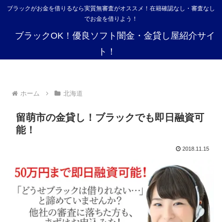
ブラックがお金を借りるなら実質無審査がオススメ！在籍確認なし・審査なし
でお金を借りよう！
ブラックOK！優良ソフト闇金・金貸し屋紹介サイ
ト！
ホーム
北海道
留萌市の金貸し！ブラックでも即日融資可
能！
2018.11.15