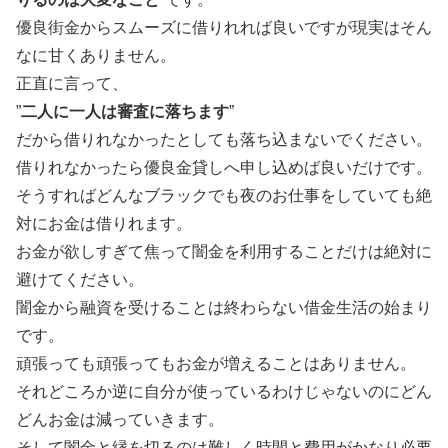
優良街金からスムーズに借りれれば良いですが現実はそん
なに甘くありません。
正直に言って、
”
二人に一人は審査に落ちます
”
だから借りれなかったとしても落ち込まないでください。
借りれなかったら優良金貸しへ申し込めば良いだけです。
そうすればどんなブラックでも夜のお仕事をしていても絶
対にお金は借りれます。
お金が欲しすぎて焦って闇金を利用することだけは絶対に
避けてください。
闇金から融資を受けることは終わらない借金生活の始まり
です。
頑張っても頑張ってもお金が増えることはありません。
それどころか逆に自分が使っているわけじゃないのにどん
どんお金は減っていきます。
そして闇金と縁を切るのは難しく時間と費用がかなり必要