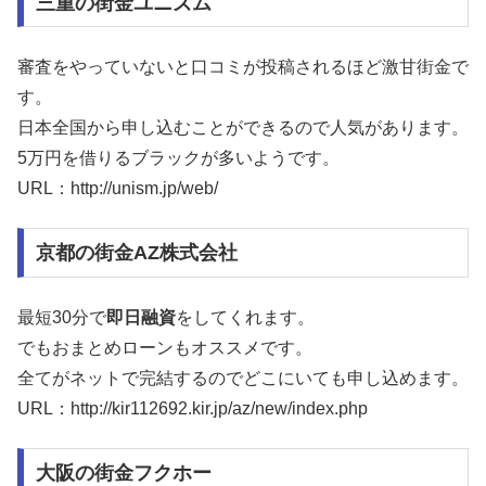
三重の街金ユニズム
審査をやっていないと口コミが投稿されるほど激甘街金で
す。
日本全国から申し込むことができるので人気があります。
5万円を借りるブラックが多いようです。
URL：http://unism.jp/web/
京都の街金AZ株式会社
最短30分で
即日融資
をしてくれます。
でもおまとめローンもオススメです。
全てがネットで完結するのでどこにいても申し込めます。
URL：http://kir112692.kir.jp/az/new/index.php
大阪の街金フクホー