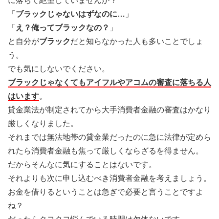
に落ちて絶望していませんか？
「
ブラックじゃないはずなのに…
」
「
え？俺ってブラックなの？
」
と自分が
ブラック
だと知らなかった人も多いことでしょ
う。
でも気にしないでください。
ブラックじゃなくてもアイフルやアコムの審査に落ちる人
はいます
。
貸金業法が制定されてから大手消費者金融の審査はかなり
厳しくなりました。
それまでは無法地帯の貸金業だったのに急に法律が定めら
れたら消費者金融も焦って厳しくならざるを得ません。
だからそんなに気にすることはないです。
それよりも次に申し込むべき消費者金融を考えましょう。
お金を借りるということは急ぎで必要と言うことですよ
ね？