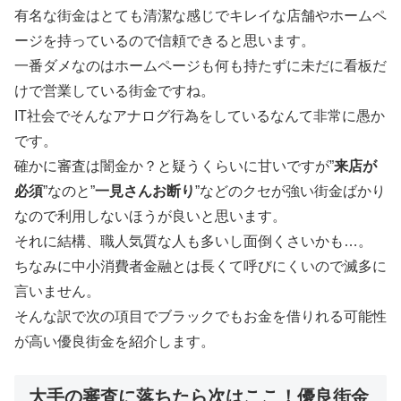
有名な街金はとても清潔な感じでキレイな店舗やホームペ
ージを持っているので信頼できると思います。
一番ダメなのはホームページも何も持たずに未だに看板だ
けで営業している街金ですね。
IT社会でそんなアナログ行為をしているなんて非常に愚か
です。
確かに審査は闇金か？と疑うくらいに甘いですが”
来店が
必須
”なのと”
一見さんお断り
”などのクセが強い街金ばかり
なので利用しないほうが良いと思います。
それに結構、職人気質な人も多いし面倒くさいかも…。
ちなみに中小消費者金融とは長くて呼びにくいので滅多に
言いません。
そんな訳で次の項目でブラックでもお金を借りれる可能性
が高い優良街金を紹介します。
大手の審査に落ちたら次はここ！優良街金