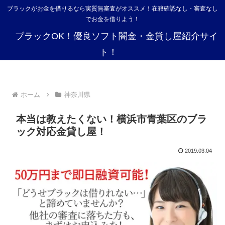
ブラックがお金を借りるなら実質無審査がオススメ！在籍確認なし・審査なし
でお金を借りよう！
ブラックOK！優良ソフト闇金・金貸し屋紹介サイ
ト！
ホーム
神奈川県
本当は教えたくない！横浜市青葉区のブラ
ック対応金貸し屋！
2019.03.04