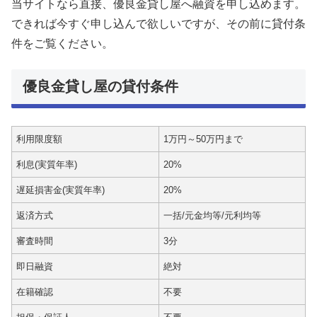
当サイトなら直接、優良金貸し屋へ融資を申し込めます。
できれば今すぐ申し込んで欲しいですが、その前に貸付条
件をご覧ください。
優良金貸し屋の貸付条件
利用限度額
1万円～50万円まで
利息(実質年率)
20%
遅延損害金(実質年率)
20%
返済方式
一括/元金均等/元利均等
審査時間
3分
即日融資
絶対
在籍確認
不要