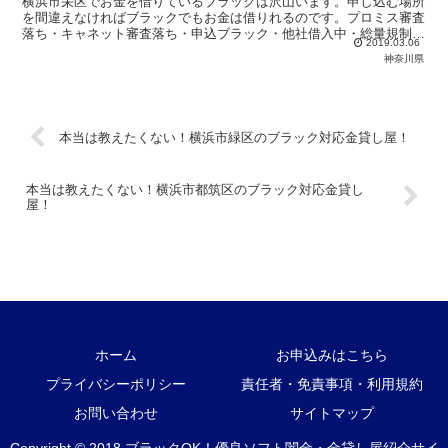
横浜市栄区でお金を借りているブラックは沢山います。申し込む場所
を間違えなければブラックでもお金は借りれるのです。プロミス審査
落ち・キャネット審査落ち・申込ブラック・他社借入中・総量規制で
2019.03.06
悩んでいるブラックは当サイトの優良金貸し屋から即日融資を受けま
神奈川県
しょう！
本当は教えたくない！横浜市緑区のブラック対応金貸し屋！
本当は教えたくない！横浜市都筑区のブラック対応金貸し
屋！
ホーム
お申込みはこちら
プライバシーポリシー
責任者・免責事項・利用規約
お問い合わせ
サイトマップ
Copyright © 2018 ブラックOK！優良ソフト闇金・金貸し屋紹介サイ