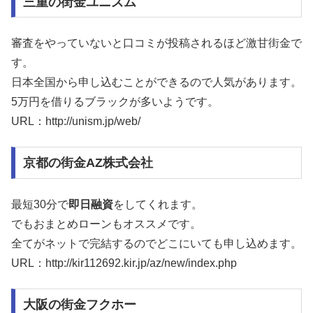
三重の街金ユニズム
審査をやっていないと口コミが投稿されるほど激甘街金で
す。
日本全国から申し込むことができるので人気があります。
5万円を借りるブラックが多いようです。
URL：http://unism.jp/web/
京都の街金AZ株式会社
最短30分で
即日融資
をしてくれます。
でもおまとめローンもオススメです。
全てがネットで完結するのでどこにいても申し込めます。
URL：http://kir112692.kir.jp/az/new/index.php
大阪の街金フクホー