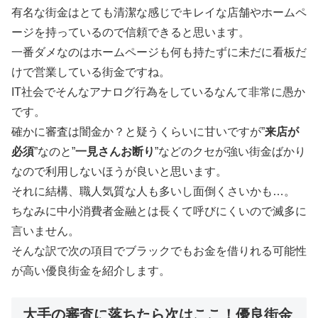
有名な街金はとても清潔な感じでキレイな店舗やホームペ
ージを持っているので信頼できると思います。
一番ダメなのはホームページも何も持たずに未だに看板だ
けで営業している街金ですね。
IT社会でそんなアナログ行為をしているなんて非常に愚か
です。
確かに審査は闇金か？と疑うくらいに甘いですが”
来店が
必須
”なのと”
一見さんお断り
”などのクセが強い街金ばかり
なので利用しないほうが良いと思います。
それに結構、職人気質な人も多いし面倒くさいかも…。
ちなみに中小消費者金融とは長くて呼びにくいので滅多に
言いません。
そんな訳で次の項目でブラックでもお金を借りれる可能性
が高い優良街金を紹介します。
大手の審査に落ちたら次はここ！優良街金