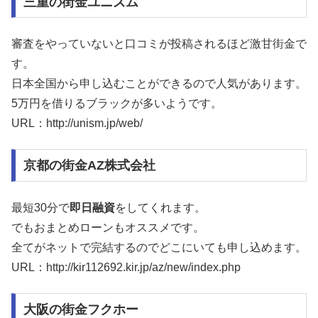
三重の街金ユニズム
審査をやっていないと口コミが投稿されるほど激甘街金で
す。
日本全国から申し込むことができるので人気があります。
5万円を借りるブラックが多いようです。
URL：http://unism.jp/web/
京都の街金AZ株式会社
最短30分で
即日融資
をしてくれます。
でもおまとめローンもオススメです。
全てがネットで完結するのでどこにいても申し込めます。
URL：http://kir112692.kir.jp/az/new/index.php
大阪の街金フクホー