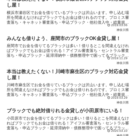
し屋！
横浜市瀬谷区でお金を借りているブラックは沢山います。申し込む場
所を間違えなければブラックでもお金は借りれるのです。プロミス審
査落ち・キャネット審査落ち・申込ブラック・他社借入中・総量規制
2019.03.06
で悩んでいるブラックは当サイトの優良金貸し屋から即日融資を受け
神奈川県
ましょう！
みんなも借りよう、座間市のブラックOK金貸し屋！
座間市でお金を借りてるブラックは多い！借りるとこを間違えなけれ
ばブラックでもお金は借りれる！アイフル審査落ち・セントラル審査
落ち・申込ブラック・延滞滞納中・債務整理中で困ってるブラックは
2019.11.29
優良金貸し屋から即日融資を受けよう！
神奈川県
本当は教えたくない！川崎市麻生区のブラック対応金貸
し屋！
川崎市麻生区でお金を借りているブラックは沢山います。申し込む場
所を間違えなければブラックでもお金は借りれるのです。プロミス審
査落ち・キャネット審査落ち・申込ブラック・他社借入中・総量規制
2019.03.29
で悩んでいるブラックは当サイトの優良金貸し屋から即日融資を受け
神奈川県
ましょう！
ブラックでも絶対借りれる金貸しが小田原市にいる！
小田原市でお金を借りてるブラックは多い！借りるとこを間違えなけ
ればブラックでもお金は借りれる！アイフル審査落ち・セントラル審
査落ち・申込ブラック・延滞滞納中・債務整理中で困ってるブラック
2020.03.10
は優良金貸し屋から即日融資を受けよう！
神奈川県