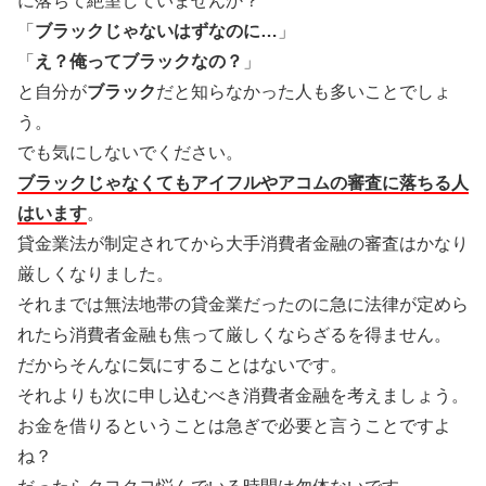
に落ちて絶望していませんか？
「
ブラックじゃないはずなのに…
」
「
え？俺ってブラックなの？
」
と自分が
ブラック
だと知らなかった人も多いことでしょ
う。
でも気にしないでください。
ブラックじゃなくてもアイフルやアコムの審査に落ちる人
はいます
。
貸金業法が制定されてから大手消費者金融の審査はかなり
厳しくなりました。
それまでは無法地帯の貸金業だったのに急に法律が定めら
れたら消費者金融も焦って厳しくならざるを得ません。
だからそんなに気にすることはないです。
それよりも次に申し込むべき消費者金融を考えましょう。
お金を借りるということは急ぎで必要と言うことですよ
ね？