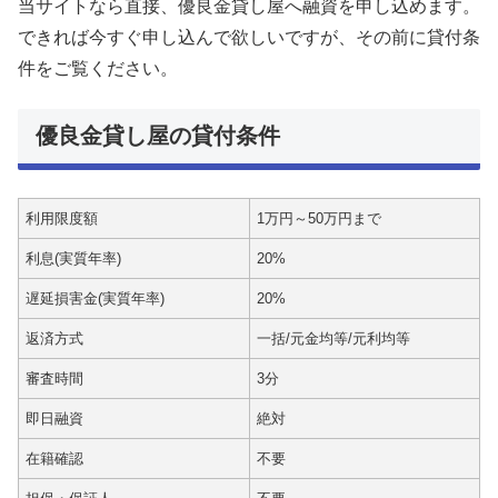
当サイトなら直接、優良金貸し屋へ融資を申し込めます。
できれば今すぐ申し込んで欲しいですが、その前に貸付条
件をご覧ください。
優良金貸し屋の貸付条件
利用限度額
1万円～50万円まで
利息(実質年率)
20%
遅延損害金(実質年率)
20%
返済方式
一括/元金均等/元利均等
審査時間
3分
即日融資
絶対
在籍確認
不要