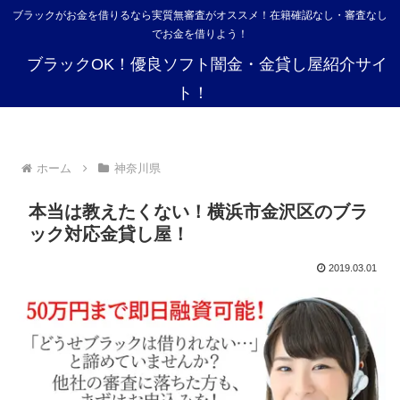
ブラックがお金を借りるなら実質無審査がオススメ！在籍確認なし・審査なし
でお金を借りよう！
ブラックOK！優良ソフト闇金・金貸し屋紹介サイ
ト！
ホーム
神奈川県
本当は教えたくない！横浜市金沢区のブラ
ック対応金貸し屋！
2019.03.01