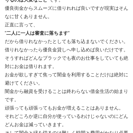
優良街金からスムーズに借りれれば良いですが現実はそん
なに甘くありません。
正直に言って、
”
二人に一人は審査に落ちます
”
だから借りれなかったとしても落ち込まないでください。
借りれなかったら優良金貸しへ申し込めば良いだけです。
そうすればどんなブラックでも夜のお仕事をしていても絶
対にお金は借りれます。
お金が欲しすぎて焦って闇金を利用することだけは絶対に
避けてください。
闇金から融資を受けることは終わらない借金生活の始まり
です。
頑張っても頑張ってもお金が増えることはありません。
それどころか逆に自分が使っているわけじゃないのにどん
どんお金は減っていきます。
そして闇金と縁を切るのは難しく時間と費用がかなり必要