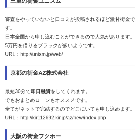
三重の街金ユニズム
審査をやっていないと口コミが投稿されるほど激甘街金で
す。
日本全国から申し込むことができるので人気があります。
5万円を借りるブラックが多いようです。
URL：http://unism.jp/web/
京都の街金AZ株式会社
最短30分で
即日融資
をしてくれます。
でもおまとめローンもオススメです。
全てがネットで完結するのでどこにいても申し込めます。
URL：http://kir112692.kir.jp/az/new/index.php
大阪の街金フクホー