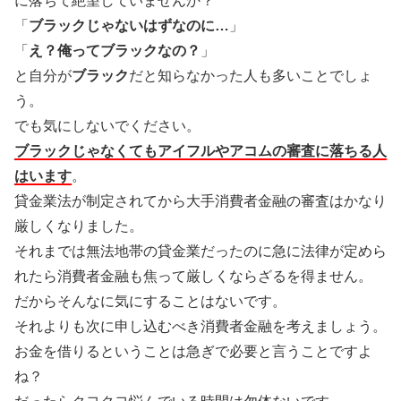
に落ちて絶望していませんか？
「
ブラックじゃないはずなのに…
」
「
え？俺ってブラックなの？
」
と自分が
ブラック
だと知らなかった人も多いことでしょ
う。
でも気にしないでください。
ブラックじゃなくてもアイフルやアコムの審査に落ちる人
はいます
。
貸金業法が制定されてから大手消費者金融の審査はかなり
厳しくなりました。
それまでは無法地帯の貸金業だったのに急に法律が定めら
れたら消費者金融も焦って厳しくならざるを得ません。
だからそんなに気にすることはないです。
それよりも次に申し込むべき消費者金融を考えましょう。
お金を借りるということは急ぎで必要と言うことですよ
ね？