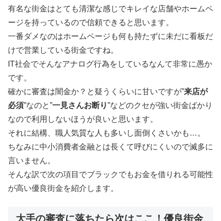
有名な街金はとても清潔な感じでキレイな店舗やホームペ
ージを持っているので信頼できると思います。
一番ダメなのはホームページも何も持たずに未だに看板だ
けで営業している街金ですね。
IT社会でそんなアナログ行為をしているなんて非常に愚か
です。
確かに審査は闇金か？と疑うくらいに甘いですが”
来店が
必須
”なのと”
一見さんお断り
”などのクセが強い街金ばかり
なので利用しないほうが良いと思います。
それに結構、職人気質な人も多いし面倒くさいかも…。
ちなみに中小消費者金融とは長くて呼びにくいので滅多に
言いません。
そんな訳で次の項目でブラックでもお金を借りれる可能性
が高い優良街金を紹介します。
大手の審査に落ちたら次はここ！優良街金