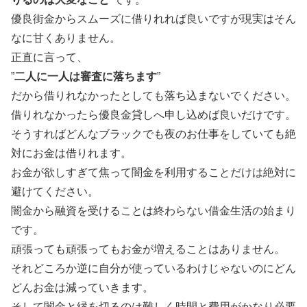
優良街金からスムーズに借りれれば良いですが現実はそん
なに甘くありません。
正直に言って、
”
二人に一人は審査に落ちます
”
だから借りれなかったとしても落ち込まないでください。
借りれなかったら優良金貸しへ申し込めば良いだけです。
そうすればどんなブラックでも夜のお仕事をしていても絶
対にお金は借りれます。
お金が欲しすぎて焦って闇金を利用することだけは絶対に
避けてください。
闇金から融資を受けることは終わらない借金生活の始まり
です。
頑張っても頑張ってもお金が増えることはありません。
それどころか逆に自分が使っているわけじゃないのにどん
どんお金は減っていきます。
そして闇金と縁を切るのは難しく時間と費用がかなり必要