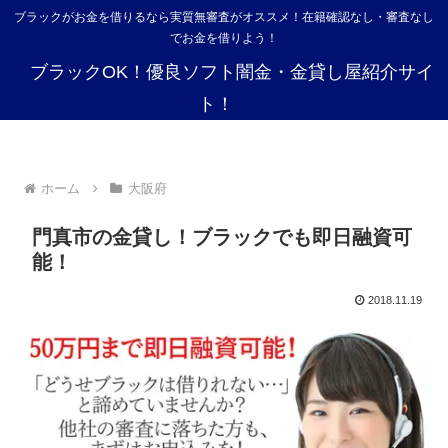
ブラックがお金を借りるなら実質無審査がオススメ！在籍確認なし・審査なし
でお金を借りよう！
ブラックOK！優良ソフト闇金・金貸し屋紹介サイ
ト！
ホーム
大阪府
門真市の金貸し！ブラックでも即日融資可
能！
2018.11.19