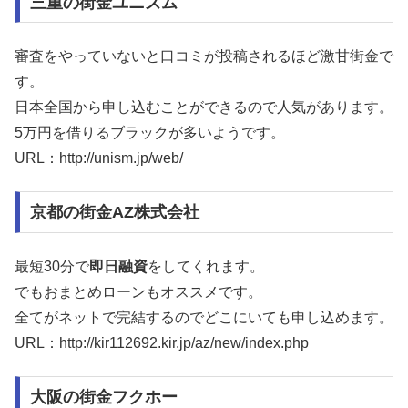
三重の街金ユニズム
審査をやっていないと口コミが投稿されるほど激甘街金で
す。
日本全国から申し込むことができるので人気があります。
5万円を借りるブラックが多いようです。
URL：http://unism.jp/web/
京都の街金AZ株式会社
最短30分で
即日融資
をしてくれます。
でもおまとめローンもオススメです。
全てがネットで完結するのでどこにいても申し込めます。
URL：http://kir112692.kir.jp/az/new/index.php
大阪の街金フクホー