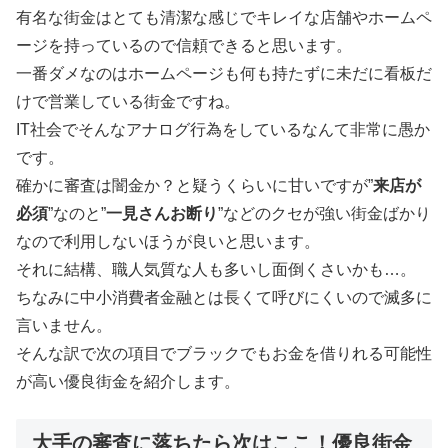
有名な街金はとても清潔な感じでキレイな店舗やホームペ
ージを持っているので信頼できると思います。
一番ダメなのはホームページも何も持たずに未だに看板だ
けで営業している街金ですね。
IT社会でそんなアナログ行為をしているなんて非常に愚か
です。
確かに審査は闇金か？と疑うくらいに甘いですが”
来店が
必須
”なのと”
一見さんお断り
”などのクセが強い街金ばかり
なので利用しないほうが良いと思います。
それに結構、職人気質な人も多いし面倒くさいかも…。
ちなみに中小消費者金融とは長くて呼びにくいので滅多に
言いません。
そんな訳で次の項目でブラックでもお金を借りれる可能性
が高い優良街金を紹介します。
大手の審査に落ちたら次はここ！優良街金