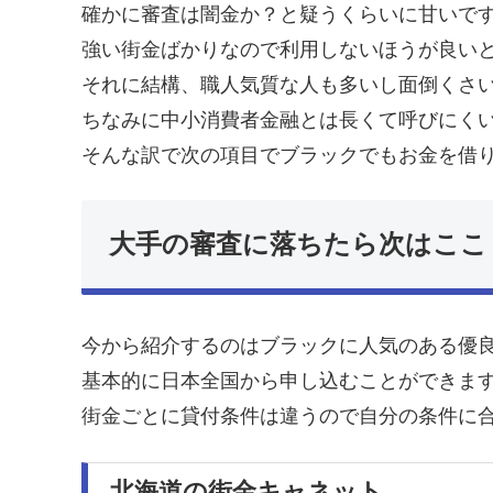
確かに審査は闇金か？と疑うくらいに甘いです
強い街金ばかりなので利用しないほうが良い
それに結構、職人気質な人も多いし面倒くさ
ちなみに中小消費者金融とは長くて呼びにく
そんな訳で次の項目でブラックでもお金を借
大手の審査に落ちたら次はここ
今から紹介するのはブラックに人気のある優
基本的に日本全国から申し込むことができま
街金ごとに貸付条件は違うので自分の条件に
北海道の街金キャネット