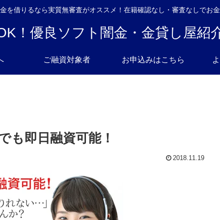
金を借りるなら実質無審査がオススメ！在籍確認なし・審査なしでお金
OK！優良ソフト闇金・金貸し屋紹
へ
ご融資対象者
お申込みはこちら
よ
でも即日融資可能！
2018.11.19