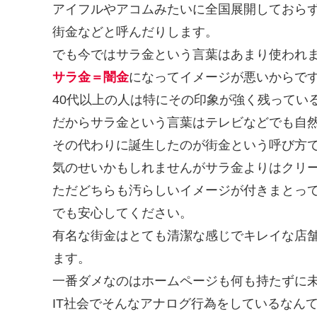
アイフルやアコムみたいに全国展開しておら
街金などと呼んだりします。
でも今ではサラ金という言葉はあまり使われ
サラ金＝闇金
になってイメージが悪いからで
40代以上の人は特にその印象が強く残ってい
だからサラ金という言葉はテレビなどでも自
その代わりに誕生したのが街金という呼び方
気のせいかもしれませんがサラ金よりはクリ
ただどちらも汚らしいイメージが付きまとっ
でも安心してください。
有名な街金はとても清潔な感じでキレイな店
ます。
一番ダメなのはホームページも何も持たずに
IT社会でそんなアナログ行為をしているなん