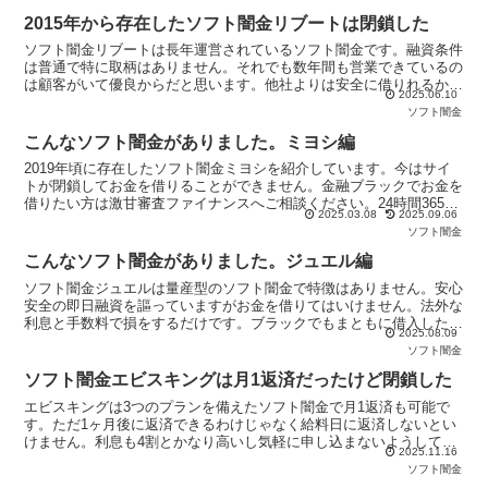
2015年から存在したソフト闇金リブートは閉鎖した
ソフト闇金リブートは長年運営されているソフト闇金です。融資条件
は普通で特に取柄はありません。それでも数年間も営業できているの
は顧客がいて優良からだと思います。他社よりは安全に借りれるかも
2025.06.10
しれませんが所詮は闇金です。絶対にお金は借りないでください。
ソフト闇金
こんなソフト闇金がありました。ミヨシ編
2019年頃に存在したソフト闇金ミヨシを紹介しています。今はサイ
トが閉鎖してお金を借りることができません。金融ブラックでお金を
借りたい方は激甘審査ファイナンスへご相談ください。24時間365日
2025.03.08
2025.09.06
お待ちしております。
ソフト闇金
こんなソフト闇金がありました。ジュエル編
ソフト闇金ジュエルは量産型のソフト闇金で特徴はありません。安心
安全の即日融資を謳っていますがお金を借りてはいけません。法外な
利息と手数料で損をするだけです。ブラックでもまともに借入したい
2025.08.09
なら当サイトのブラック専用優良消費者金融がオススメです。
ソフト闇金
ソフト闇金エビスキングは月1返済だったけど閉鎖した
エビスキングは3つのプランを備えたソフト闇金で月1返済も可能で
す。ただ1ヶ月後に返済できるわけじゃなく給料日に返済しないとい
けません。利息も4割とかなり高いし気軽に申し込まないようしてく
2025.11.16
ださい。10日プランなら利息2割なので一般的なソフト闇金よりマシ
ソフト闇金
です。