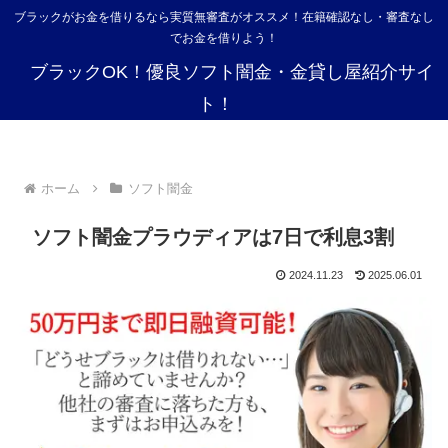
ブラックがお金を借りるなら実質無審査がオススメ！在籍確認なし・審査なし
でお金を借りよう！
ブラックOK！優良ソフト闇金・金貸し屋紹介サイ
ト！
ホーム
ソフト闇金
ソフト闇金プラウディアは7日で利息3割
2024.11.23
2025.06.01