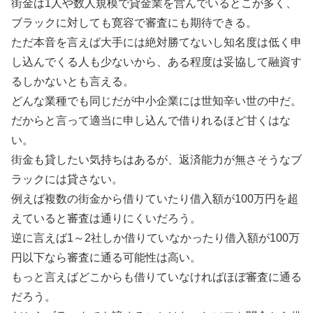
街金は1人や数人規模で貸金業を営んでいるとこが多く、
ブラックに対しても寛容で審査にも期待できる。
ただ本音を言えば大手には絶対勝てないし知名度は低く申
し込んでくる人も少ないから、ある程度は妥協して融資す
るしかないとも言える。
どんな業種でも同じだが中小企業には世知辛い世の中だ。
だからと言って適当に申し込んで借りれるほど甘くはな
い。
街金も貸したい気持ちはあるが、返済能力が無さそうなブ
ラックには貸さない。
例えば複数の街金から借りていたり借入額が100万円を超
えていると審査は通りにくいだろう。
逆に言えば1～2社しか借りていなかったり借入額が100万
円以下なら審査に通る可能性は高い。
もっと言えばどこからも借りていなければほぼ審査に通る
だろう。