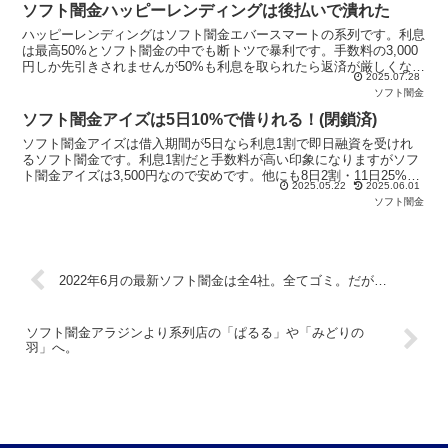
ソフト闇金ハッピーレンディングは後払いで潰れた
ハッピーレンディングはソフト闇金エバースマートの系列です。利息
は最高50%とソフト闇金の中でも断トツで暴利です。手数料の3,000
円しか先引きされませんが50%も利息を取られたら返済が厳しくなり
2025.07.28
ます。だから絶対に申し込まないでください。
ソフト闇金
ソフト闇金アイズは5日10%で借りれる！(閉鎖済)
ソフト闇金アイズは借入期間が5日なら利息1割で即日融資を受けれ
るソフト闇金です。利息1割だと手数料が高い印象になりますがソフ
ト闇金アイズは3,500円なので安めです。他にも8日2割・11日25%・
2025.05.22
2025.06.01
15日30%のプランがあります。借りるなら5日1割にしましょう。
ソフト闇金
2022年6月の最新ソフト闇金は全4社。全てゴミ。だが…
ソフト闇金アラジンより系列店の「ぱるる」や「みどりの
羽」へ。