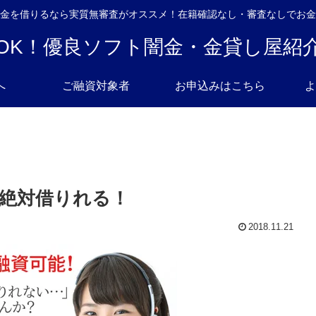
金を借りるなら実質無審査がオススメ！在籍確認なし・審査なしでお金
OK！優良ソフト闇金・金貸し屋紹
へ
ご融資対象者
お申込みはこちら
よ
絶対借りれる！
2018.11.21