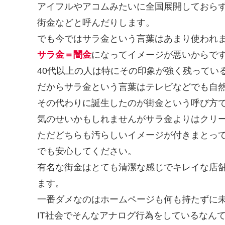
アイフルやアコムみたいに全国展開しておら
街金などと呼んだりします。
でも今ではサラ金という言葉はあまり使われ
サラ金＝闇金
になってイメージが悪いからで
40代以上の人は特にその印象が強く残ってい
だからサラ金という言葉はテレビなどでも自
その代わりに誕生したのが街金という呼び方
気のせいかもしれませんがサラ金よりはクリ
ただどちらも汚らしいイメージが付きまとっ
でも安心してください。
有名な街金はとても清潔な感じでキレイな店
ます。
一番ダメなのはホームページも何も持たずに
IT社会でそんなアナログ行為をしているなん