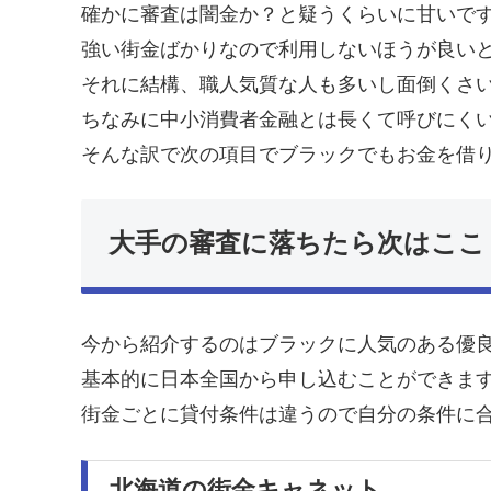
確かに審査は闇金か？と疑うくらいに甘いです
強い街金ばかりなので利用しないほうが良い
それに結構、職人気質な人も多いし面倒くさ
ちなみに中小消費者金融とは長くて呼びにく
そんな訳で次の項目でブラックでもお金を借
大手の審査に落ちたら次はここ
今から紹介するのはブラックに人気のある優
基本的に日本全国から申し込むことができま
街金ごとに貸付条件は違うので自分の条件に
北海道の街金キャネット