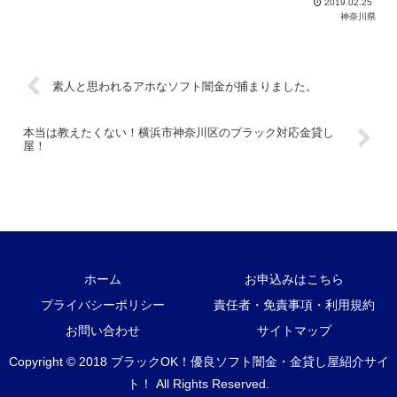
2019.02.25
悩んでいるブラックは当サイトの優良金貸し屋から即日融資を受けま
神奈川県
しょう！
素人と思われるアホなソフト闇金が捕まりました。
本当は教えたくない！横浜市神奈川区のブラック対応金貸し
屋！
ホーム
お申込みはこちら
プライバシーポリシー
責任者・免責事項・利用規約
お問い合わせ
サイトマップ
Copyright © 2018 ブラックOK！優良ソフト闇金・金貸し屋紹介サイ
ト！ All Rights Reserved.