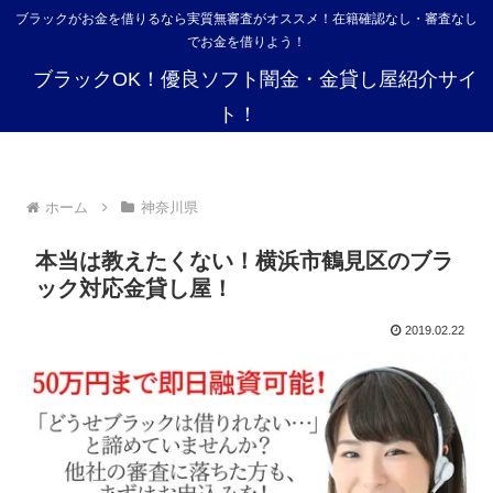
ブラックがお金を借りるなら実質無審査がオススメ！在籍確認なし・審査なし
でお金を借りよう！
ブラックOK！優良ソフト闇金・金貸し屋紹介サイ
ト！
ホーム
神奈川県
本当は教えたくない！横浜市鶴見区のブラ
ック対応金貸し屋！
2019.02.22