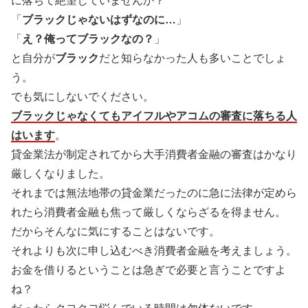
に落ちて絶望していませんか？
「
ブラックじゃないはずなのに…
」
「
え？俺ってブラックなの？
」
と自分が
ブラック
だと知らなかった人も多いことでしょ
う。
でも気にしないでください。
ブラックじゃなくてもアイフルやアコムの審査に落ちる人
はいます
。
貸金業法が制定されてから大手消費者金融の審査はかなり
厳しくなりました。
それまでは無法地帯の貸金業だったのに急に法律が定めら
れたら消費者金融も焦って厳しくならざるを得ません。
だからそんなに気にすることはないです。
それよりも次に申し込むべき消費者金融を考えましょう。
お金を借りるということは急ぎで必要と言うことですよ
ね？