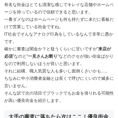
有名な街金はとても清潔な感じでキレイな店舗やホームペ
ージを持っているので信頼できると思います。
一番ダメなのはホームページも何も持たずに未だに看板だ
けで営業している街金ですね。
IT社会でそんなアナログ行為をしているなんて非常に愚か
です。
確かに審査は闇金か？と疑うくらいに甘いですが”
来店が
必須
”なのと”
一見さんお断り
”などのクセが強い街金ばかり
なので利用しないほうが良いと思います。
それに結構、職人気質な人も多いし面倒くさいかも…。
ちなみに中小消費者金融とは長くて呼びにくいので滅多に
言いません。
そんな訳で次の項目でブラックでもお金を借りれる可能性
が高い優良街金を紹介します。
大手の審査に落ちたら次はここ！優良街金