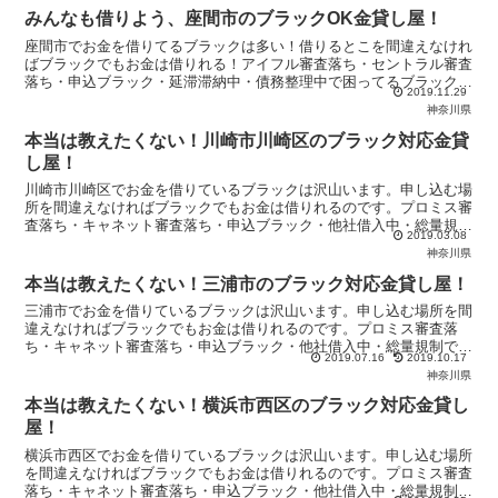
みんなも借りよう、座間市のブラックOK金貸し屋！
座間市でお金を借りてるブラックは多い！借りるとこを間違えなけれ
ばブラックでもお金は借りれる！アイフル審査落ち・セントラル審査
落ち・申込ブラック・延滞滞納中・債務整理中で困ってるブラックは
2019.11.29
優良金貸し屋から即日融資を受けよう！
神奈川県
本当は教えたくない！川崎市川崎区のブラック対応金貸
し屋！
川崎市川崎区でお金を借りているブラックは沢山います。申し込む場
所を間違えなければブラックでもお金は借りれるのです。プロミス審
査落ち・キャネット審査落ち・申込ブラック・他社借入中・総量規制
2019.03.08
で悩んでいるブラックは当サイトの優良金貸し屋から即日融資を受け
神奈川県
ましょう！
本当は教えたくない！三浦市のブラック対応金貸し屋！
三浦市でお金を借りているブラックは沢山います。申し込む場所を間
違えなければブラックでもお金は借りれるのです。プロミス審査落
ち・キャネット審査落ち・申込ブラック・他社借入中・総量規制で悩
2019.07.16
2019.10.17
んでいるブラックは当サイトの優良金貸し屋から即日融資を受けまし
神奈川県
ょう！
本当は教えたくない！横浜市西区のブラック対応金貸し
屋！
横浜市西区でお金を借りているブラックは沢山います。申し込む場所
を間違えなければブラックでもお金は借りれるのです。プロミス審査
落ち・キャネット審査落ち・申込ブラック・他社借入中・総量規制で