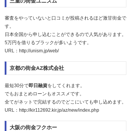
三重の街金ユニズム
審査をやっていないと口コミが投稿されるほど激甘街金で
す。
日本全国から申し込むことができるので人気があります。
5万円を借りるブラックが多いようです。
URL：http://unism.jp/web/
京都の街金AZ株式会社
最短30分で
即日融資
をしてくれます。
でもおまとめローンもオススメです。
全てがネットで完結するのでどこにいても申し込めます。
URL：http://kir112692.kir.jp/az/new/index.php
大阪の街金フクホー