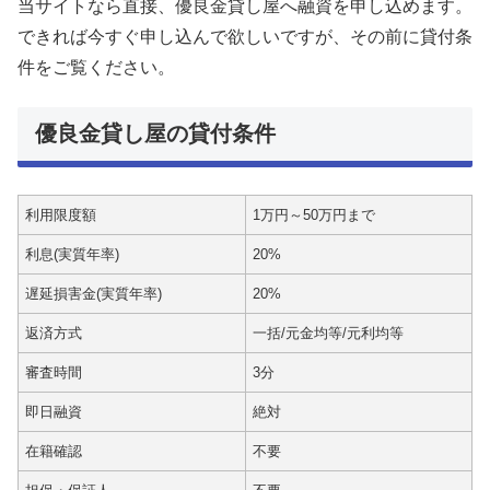
当サイトなら直接、優良金貸し屋へ融資を申し込めます。
できれば今すぐ申し込んで欲しいですが、その前に貸付条
件をご覧ください。
優良金貸し屋の貸付条件
利用限度額
1万円～50万円まで
利息(実質年率)
20%
遅延損害金(実質年率)
20%
返済方式
一括/元金均等/元利均等
審査時間
3分
即日融資
絶対
在籍確認
不要