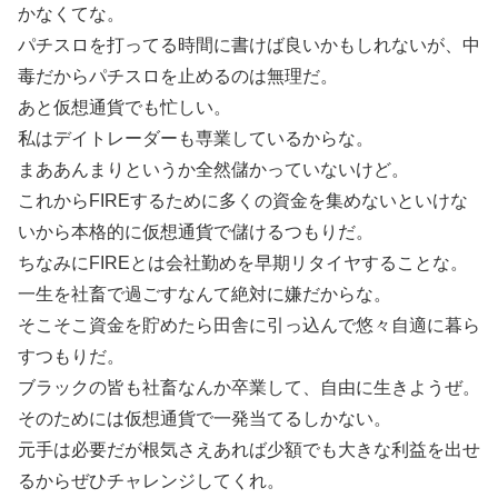
かなくてな。
パチスロを打ってる時間に書けば良いかもしれないが、中
毒だからパチスロを止めるのは無理だ。
あと仮想通貨でも忙しい。
私はデイトレーダーも専業しているからな。
まああんまりというか全然儲かっていないけど。
これからFIREするために多くの資金を集めないといけな
いから本格的に仮想通貨で儲けるつもりだ。
ちなみにFIREとは会社勤めを早期リタイヤすることな。
一生を社畜で過ごすなんて絶対に嫌だからな。
そこそこ資金を貯めたら田舎に引っ込んで悠々自適に暮ら
すつもりだ。
ブラックの皆も社畜なんか卒業して、自由に生きようぜ。
そのためには仮想通貨で一発当てるしかない。
元手は必要だが根気さえあれば少額でも大きな利益を出せ
るからぜひチャレンジしてくれ。