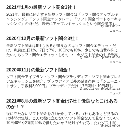
2021年1月の最新ソフト闇金3社！
2021年、最初に紹介する新規ソフト闇金は「ソフト闇金アップルキ
ャッシング」「ソフト闇金エンクレー」「ソフト闇金ゴートゥーキャ
ッシング」の3社だ。過去にアップルキャッシュという闇金業者もい
2021.01.07
たがアップルキャッシングとは無関係。3社とも利用価値は無い。
ニュース
2020年12月の最新ソフト闇金8社！
最新ソフト闇金は8社もあるが優良なのはソフト闇金エディットだ
け。利息は1日1%。7日で7%。10日でも10%。少しでも出費を抑え
たいならソフト闇金エディットしかない。全ソフト闇金の中で最高の
2020.12.02
2021.01.04
ソフト闇金と言える。なお手数料は5,000円だ。
ニュース
2020年11月の最新ソフト闇金！
ソフト闇金アイプラン・ソフト闇金プラウディア・ソフト闇金プレミ
アムキャッシュを紹介。プラウディア以外の融資条件は「シューニ・
トサン、手数料3,000円」プラウディアだけ「7日3割・10日4割」し
2020.11.04
2024.11.23
かも手数料5,000円。まったく使えないソフト闇金ばかり。
ニュース
2021年8月の最新ソフト闇金は7社！優良なとこはある
のか！？
役に立たないソフト闇金を7社紹介している。7社もあるけど見るの
は時間の無駄。こんな役に立たないソフト闇金なんて見なくていい。
10日40%や2週間40%で借りたいか？絶対イヤだろ。ただソフト闇金
2021.08.06
一休さんは不思議な魅力があるから見ても良いかもしれない。