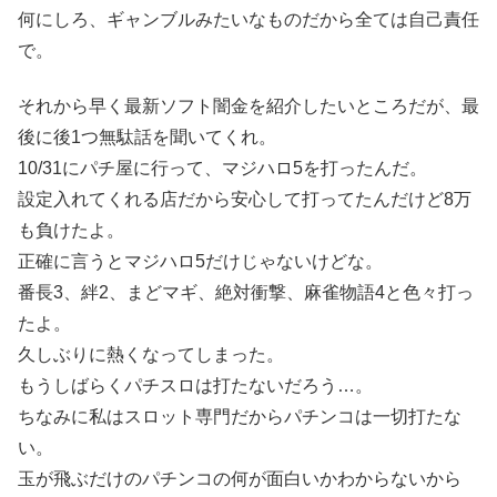
何にしろ、ギャンブルみたいなものだから全ては自己責任
で。
それから早く最新ソフト闇金を紹介したいところだが、最
後に後1つ無駄話を聞いてくれ。
10/31にパチ屋に行って、マジハロ5を打ったんだ。
設定入れてくれる店だから安心して打ってたんだけど8万
も負けたよ。
正確に言うとマジハロ5だけじゃないけどな。
番長3、絆2、まどマギ、絶対衝撃、麻雀物語4と色々打っ
たよ。
久しぶりに熱くなってしまった。
もうしばらくパチスロは打たないだろう…。
ちなみに私はスロット専門だからパチンコは一切打たな
い。
玉が飛ぶだけのパチンコの何が面白いかわからないから