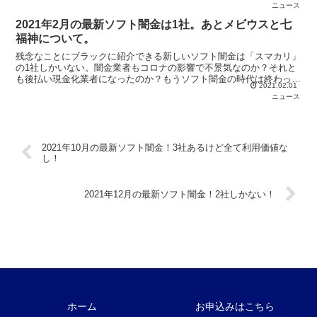
ニュース
2021年2月の最新ソフト闇金は1社。あとメビウスと七
福神について。
残念なことにブラックに紹介できる新しいソフト闇金は「スマカリ」
の1社しかいない。闇金業者もコロナの影響で不景気なのか？それと
も後払い現金化業者になったのか？もうソフト闇金の時代は終わった
2021.02.01
のかもしれない。お金を借りるなら優良金貸し屋へ。
ニュース
2021年10月の最新ソフト闇金！3社あるけど全て利用価値な
し！
2021年12月の最新ソフト闇金！2社しかない！
ホーム
お申込みはこちら