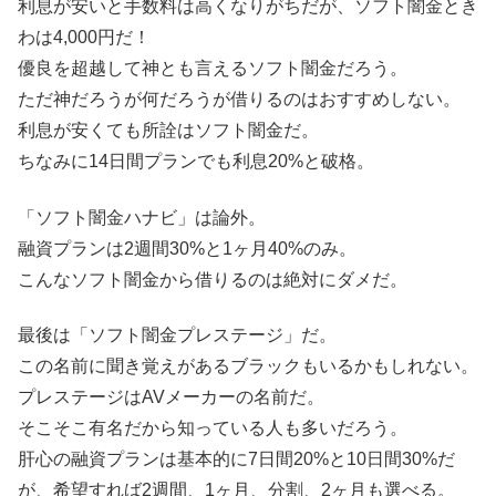
利息が安いと手数料は高くなりがちだが、ソフト闇金とき
わは4,000円だ！
優良を超越して神とも言えるソフト闇金だろう。
ただ神だろうが何だろうが借りるのはおすすめしない。
利息が安くても所詮はソフト闇金だ。
ちなみに14日間プランでも利息20%と破格。
「ソフト闇金ハナビ」は論外。
融資プランは2週間30%と1ヶ月40%のみ。
こんなソフト闇金から借りるのは絶対にダメだ。
最後は「ソフト闇金プレステージ」だ。
この名前に聞き覚えがあるブラックもいるかもしれない。
プレステージはAVメーカーの名前だ。
そこそこ有名だから知っている人も多いだろう。
肝心の融資プランは基本的に7日間20%と10日間30%だ
が、希望すれば2週間、1ヶ月、分割、2ヶ月も選べる。