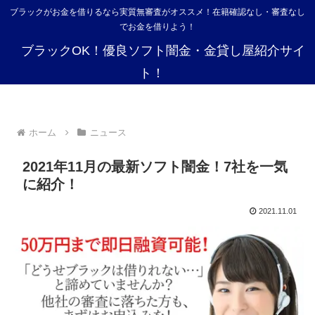
ブラックがお金を借りるなら実質無審査がオススメ！在籍確認なし・審査なし
でお金を借りよう！
ブラックOK！優良ソフト闇金・金貸し屋紹介サイ
ト！
ホーム
ニュース
2021年11月の最新ソフト闇金！7社を一気
に紹介！
2021.11.01